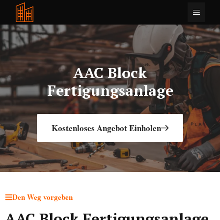
Zum
Menü
Inhalt
springen
AAC Block
Fertigungsanlage
Kostenloses Angebot Einholen
Den Weg vorgeben
AAC Block Fertigungsanlage