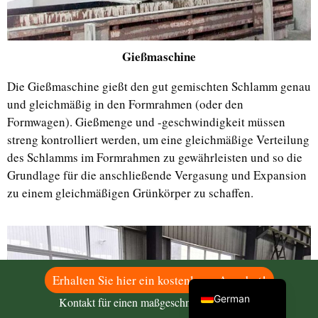
Gießmaschine
Uzbek
Die Gießmaschine gießt den gut gemischten Schlamm genau
Malay
und gleichmäßig in den Formrahmen (oder den
Indonesian
Formwagen). Gießmenge und -geschwindigkeit müssen
Italian
streng kontrolliert werden, um eine gleichmäßige Verteilung
des Schlamms im Formrahmen zu gewährleisten und so die
Portuguese
Grundlage für die anschließende Vergasung und Expansion
Russian
zu einem gleichmäßigen Grünkörper zu schaffen.
Arabic
French
Spanish
English
Erhalten Sie hier ein kostenloses Angebot!
German
Kontakt für einen maßgeschneiderten Plan!