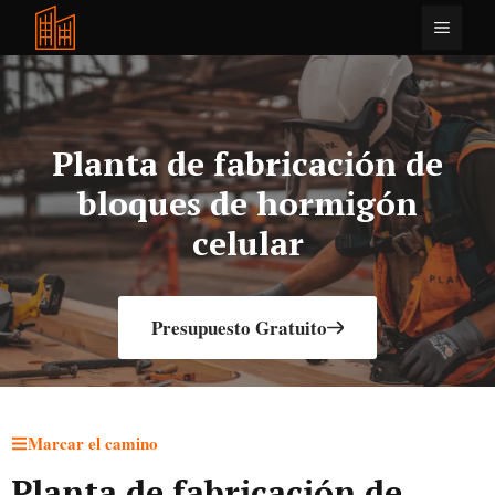
Saltar
Menú
al
contenido
Planta de fabricación de
bloques de hormigón
celular
Presupuesto Gratuito
Marcar el camino
Planta de fabricación de