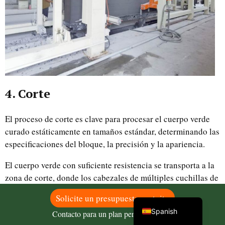
Uzbek
Malay
Indonesian
4. Corte
Italian
German
El proceso de corte es clave para procesar el cuerpo verde
Portuguese
curado estáticamente en tamaños estándar, determinando las
especificaciones del bloque, la precisión y la apariencia.
Russian
Arabic
El cuerpo verde con suficiente resistencia se transporta a la
zona de corte, donde los cabezales de múltiples cuchillas de
French
la máquina de corte de hormigón celular trabajan juntos
English
Solicite un presupuesto gratuito
para el corte horizontal y vertical, dividiendo el gran cuerpo
Spanish
Contacto para un plan personalizado
verde en bloques o placas estándar.