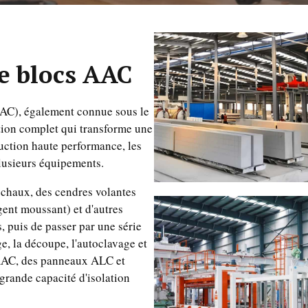
de blocs AAC
(AAC), également connue sous le
tion complet qui transforme une
uction haute performance, les
lusieurs équipements.
a chaux, des cendres volantes
gent moussant) et d'autres
, puis de passer par une série
e, la découpe, l'autoclavage et
 AAC, des panneaux ALC et
e grande capacité d'isolation