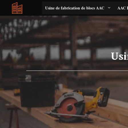
Aller
Usine de fabrication de blocs AAC
AAC B
au
contenu
Usi