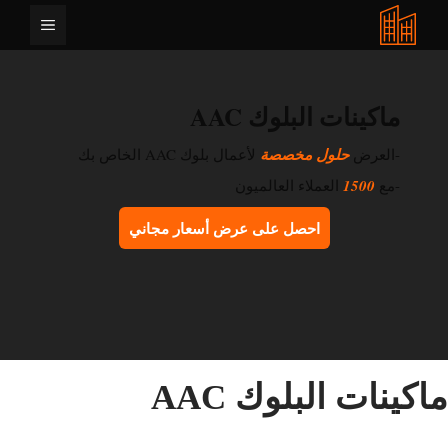
نتقل
القائمة
لى
لمحتوى
ماكينات البلوك AAC
-العرض
حلول مخصصة
لأعمال بلوك AAC الخاص بك
-مع
1500
العملاء العالميون
احصل على عرض أسعار مجاني
اكينات البلوك AAC