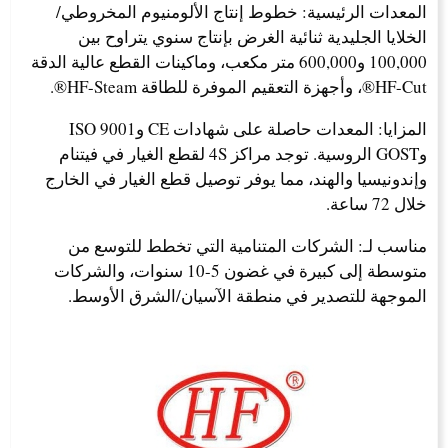
المعدات الرئيسية: خطوط إنتاج الألومنيوم المخروطي/
الخلايا الجليدية ثنائية الغرض بإنتاج سنوي يتراوح بين
100,000 و600,000 متر مكعب، وماكينات القطع عالية الدقة
HF-Cut®، وأجهزة التعقيم الموفرة للطاقة HF-Steam®.
المزايا: المعدات حاصلة على شهادات CE وISO 9001
وGOST الروسية. توجد مراكز 4S لقطع الغيار في فيتنام
وإندونيسيا والهند، مما يوفر توصيل قطع الغيار في الخارج
خلال 72 ساعة.
مناسب لـ: الشركات المتنامية التي تخطط للتوسع من
متوسطة إلى كبيرة في غضون 5-10 سنوات، والشركات
الموجهة للتصدير في منطقة الآسيان/الشرق الأوسط.