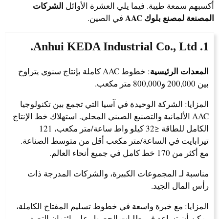
الشركات
أكسبهم سمعة طيبة. فيما يلي العشرة الأوائل
المصنعة لمصنع بلوك AAC
في الصين.
1. Anhui KEDA Industrial Co., Ltd.
المعدات الرئيسية
: خطوط AAC كاملة بإنتاج سنوي يتراوح
بين 200,000 و800,000 متر مكعب.
المزايا: الشركة الوحيدة في آسيا التي تجمع بين تكنولوجيا
AAC الألمانية والتصنيع الصيني المحلي. استهلاك خط الإنتاج
الكامل للطاقة ≤32 كيلو واط ساعة/متر مكعب، 121
تيرابايت في الساعة/متر مكعب أقل من متوسط الصناعة.
مع أكثر من 170 خط كامل في جميع أنحاء العالم.
مناسبة لـ المجموعات الكبيرة، والشركات المدرجة ذات
رأس المال الجيد.
المزايا: مع خبرة واسعة في خطوط تسليم المفتاح الكاملة،
يمكن أن تساعد في طلبات الحصول على ائتمان التصدير