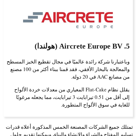
5. Aircrete Europe BV (هولندا)
وباعتبارنا شركة رائدة عالميًا في مجال تقطيع الخبز المسطح
والمعالجة بالبخار الأفقي، فقد قمنا ببناء أكثر من 100 مصنع
من مصانع AAC في 20 دولة.
يقلل نظام Flat-Cake المعياري من معدلات خردة الألواح
إلى أقل من 0.51 تيرابايت 3 تيرابايت، مما يجعله مرغوبًا
للغاية في سوق الألواح المتطورة.
تمتلك جميع الشركات المصنعة الخمس المذكورة أعلاه قدرات
تسليم المفتاح والشراء والإنشاء والبناء، ويمكنها تقديم حلول