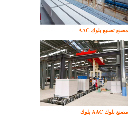
مصنع تصنيع بلوك AAC
Uzbek
Malay
Indonesian
Italian
مصنع بلوك AAC بلوك
German
Portuguese