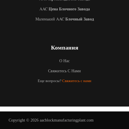
Цена Блочного Завода
AAC
Блочный Завод
Маленький AAC
Компания
О Нас
Свяжитесь С Нами
Uzbek
Еще вопросы?
Свяжитесь с нами
Malay
Indonesian
Italian
German
Portuguese
Copyright © 2026 aacblockmanufacturingplant.com