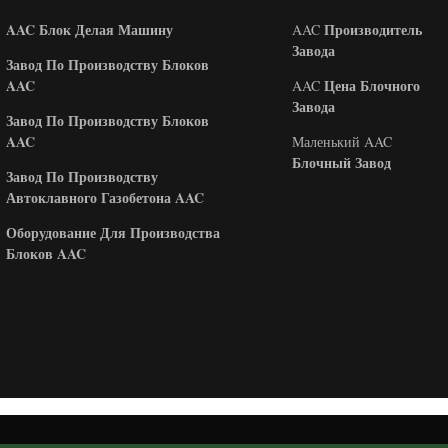
AAC Блок Делая Машину
Производитель
AAC
Завода
Завод По Производству Блоков
AAC
Цена Блочного
AAC
Завода
Завод По Производству Блоков
AAC
Маленький AAC
Блочный Завод
Завод По Производству
Автоклавного Газобетона AAC
Оборудование Для Производства
Блоков AAC