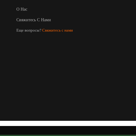
О Нас
Свяжитесь С Нами
Еще вопросы?
Свяжитесь с нами
Uzbek
Malay
Indonesian
Italian
German
Portuguese
Arabic
French
Spanish