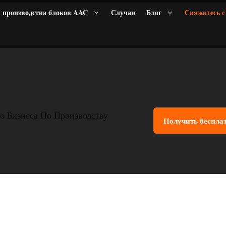
 производства блоков AAC
Случаи
Блог
Свяжитесь с
о Бизнеса По Производству
Получить беспла