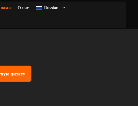
 нами
О нас
Russian
тную цитату