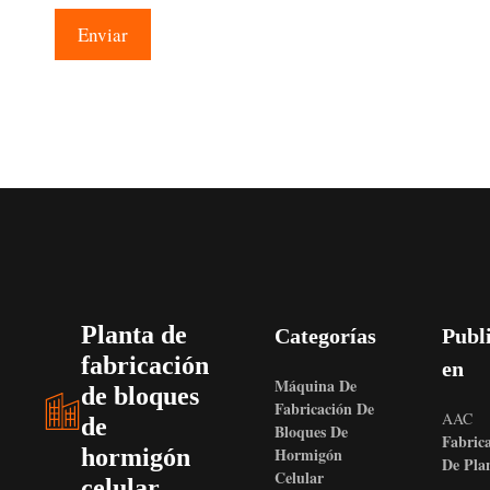
Planta de
Categorías
Publ
fabricación
en
Máquina De
de bloques
Fabricación De
AAC
de
Bloques De
Fabric
hormigón
Hormigón
De Pla
Celular
celular