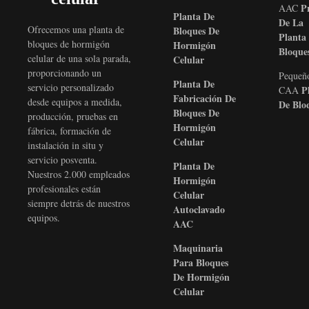
Pr
AAC
Planta De
De La
Ofrecemos una planta de
Bloques De
Planta
bloques de hormigón
Hormigón
Bloque
celular de una sola parada,
Celular
proporcionando un
Pequeñ
Planta De
servicio personalizado
Pl
CAA
Fabricación De
desde equipos a medida,
De Blo
Bloques De
producción, pruebas en
Hormigón
fábrica, formación de
Celular
instalación in situ y
servicio posventa.
Planta De
Nuestros 2.000 empleados
Hormigón
profesionales están
Celular
siempre detrás de nuestros
Autoclavado
equipos.
AAC
Maquinaria
Para Bloques
De Hormigón
Celular