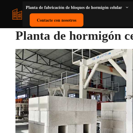
Saltar
Planta de fabricación de bloques de hormigón celular
al
contenido
Contacte con nosotros
Planta de hormigón ce