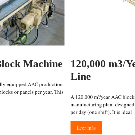
lock Machine
120,000 m3/Y
Line
lly equipped AAC production
locks or panels per year. This
A 120,000 m³/year AAC block
manufacturing plant designed
per day (one shift). It is ideal
Leer más