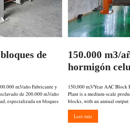
 bloques de
150.000 m3/añ
hormigón celu
200.000 m3/año Fabricante y
150,000 m3/Year AAC Block P
utoclavado de 200.000 m3/año
Plant is a medium-scale produ
dad, especializada en bloques
blocks, with an annual outpu
Leer más