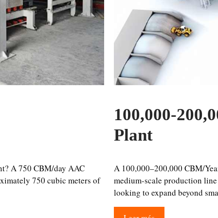
100,000-200,
Plant
ant? A 750 CBM/day AAC
A 100,000–200,000 CBM/Year 
oximately 750 cubic meters of
medium-scale production line 
looking to expand beyond smal
Leer más