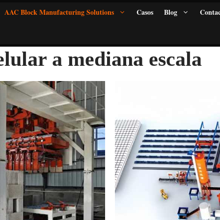
AAC Block Manufacturing Solutions
Casos
Blog
Contac
lular a mediana escala