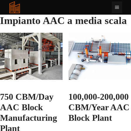
Vai
Menu
al
contenuto
Impianto AAC a media scala
750 CBM/Day
100,000-200,000
AAC Block
CBM/Year AAC
Manufacturing
Block Plant
Plant