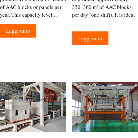
of AAC blocks or panels per
330–360 m³ of AAC blocks
year. This capacity level …
per day (one shift). It is ideal
…
Leggi tutto
Leggi tutto