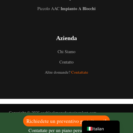
Impianto A Blocchi
Piccolo AAC
Uzbek
Azienda
Malay
Indonesian
Chi Siamo
German
Contatto
Portuguese
Altre domande?
Contattate
Russian
Arabic
French
Spanish
Copyright © 2026 aacblockmanufacturingplant.com
English
Richiedete un preventivo gratuito qui!
Italian
Contattate per un piano personalizzato!