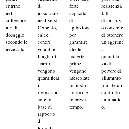
entrino
di
forte
resistenza
nel
misurazio
capacità
). Il
collegame
ne diversi.
di
dispositiv
nto di
Cemento,
agitazione
o consente
dosaggio
calce,
per
di ottenere
secondo le
ceneri
garantire
un'aggiunt
necessità.
volanti e
che le
a
fanghi di
materie
quantitati
scarto
prime
va di
vengono
vengano
polvere di
quantificat
mescolate
alluminio
i
in modo
tramite un
rigorosam
uniforme
controllo
ente in
in breve
automatic
base al
tempo.
o.
rapporto
di
formula.