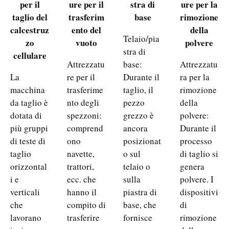
per il
ure per il
stra di
ure per la
taglio del
trasferim
base
rimozione
calcestruz
ento del
della
Telaio/pia
zo
vuoto
polvere
stra di
cellulare
Attrezzatu
base:
Attrezzatu
La
re per il
Durante il
ra per la
macchina
trasferime
taglio, il
rimozione
da taglio è
nto degli
pezzo
della
dotata di
spezzoni:
grezzo è
polvere:
più gruppi
comprend
ancora
Durante il
di teste di
ono
posizionat
processo
taglio
navette,
o sul
di taglio si
orizzontal
trattori,
telaio o
genera
i e
ecc. che
sulla
polvere. I
verticali
hanno il
piastra di
dispositivi
che
compito di
base, che
di
lavorano
trasferire
fornisce
rimozione