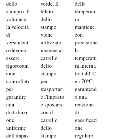
dello
verde. Il
della
stampo). Il
telaio
temperatu
volume e
dello
ra
la velocità
stampo
mantiene
di
viene
con
versament
utilizzato
precisione
o devono
insieme al
la
essere
carrello
temperatu
rigorosam
dello
ra interna
ente
stampo
tra i 40°C
controllati
per
e i 70°C,
per
trasportar
garantend
garantire
e l'impasto
o una
una
e spostarsi
reazione
distribuzi
con il
di
one
carrello
gassificazi
uniforme
dello
one
dell'impas
stampo
regolare.