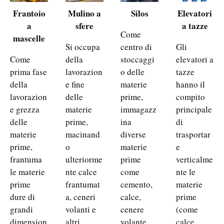
Frantoio
Mulino a
Silos
Elevatori
a
sfere
a tazze
Come
mascelle
Si occupa
centro di
Gli
Come
della
stoccaggi
elevatori a
prima fase
lavorazion
o delle
tazze
della
e fine
materie
hanno il
lavorazion
delle
prime,
compito
e grezza
materie
immagazz
principale
delle
prime,
ina
di
materie
macinand
diverse
trasportar
prime,
o
materie
e
frantuma
ulteriorme
prime
verticalme
le materie
nte calce
come
nte le
prime
frantumat
cemento,
materie
dure di
a, ceneri
calce,
prime
grandi
volanti e
cenere
(come
dimension
altri
volante,
calce,