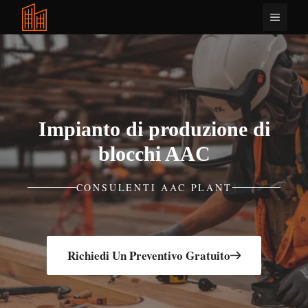
Vai
Menu
al
contenuto
Impianto di produzione di
blocchi AAC
CONSULENTI AAC PLANT
Richiedi Un Preventivo Gratuito