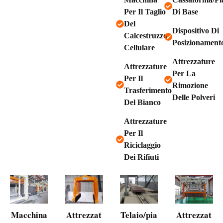
Per Il Taglio
Di Base
Del
Dispositivo Di
Calcestruzzo
Posizionament
Cellulare
Attrezzature
Attrezzature
Per La
Per Il
Rimozione
Trasferimento
Delle Polveri
Del Bianco
Attrezzature
Per Il
Riciclaggio
Dei Rifiuti
Macchina
Attrezzat
Telaio/pia
Attrezzat