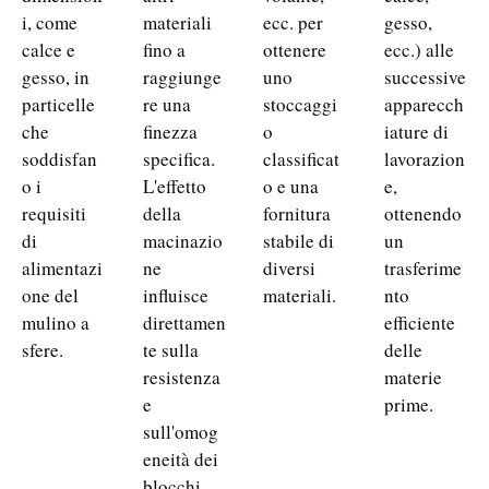
i, come
materiali
ecc. per
gesso,
calce e
fino a
ottenere
ecc.) alle
gesso, in
raggiunge
uno
successive
particelle
re una
stoccaggi
apparecch
che
finezza
o
iature di
soddisfan
specifica.
classificat
lavorazion
o i
L'effetto
o e una
e,
requisiti
della
fornitura
ottenendo
di
macinazio
stabile di
un
alimentazi
ne
diversi
trasferime
one del
influisce
materiali.
nto
mulino a
direttamen
efficiente
sfere.
te sulla
delle
resistenza
materie
e
prime.
sull'omog
eneità dei
blocchi.