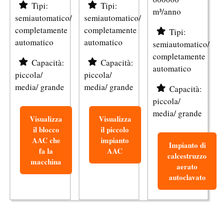
Tipi:
Tipi:
m³/anno
semiautomatico/
semiautomatico/
completamente
completamente
Tipi:
automatico
automatico
semiautomatico/
completamente
Capacità:
Capacità:
automatico
piccola/
piccola/
media/ grande
media/ grande
Capacità:
piccola/
media/ grande
Visualizza
Visualizza
il blocco
il piccolo
AAC che
impianto
Impianto di
fa la
AAC
calcestruzzo
macchina
aerato
autoclavato