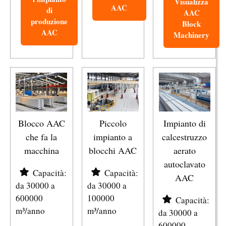
Visualizza
AAC
di
AAC
produzione
Block
AAC
Machinery
Blocco AAC
Piccolo
Impianto di
che fa la
impianto a
calcestruzzo
macchina
blocchi AAC
aerato
autoclavato
Capacità:
Capacità:
AAC
da 30000 a
da 30000 a
600000
100000
Capacità:
m³/anno
m³/anno
da 30000 a
600000