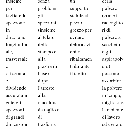
insieme
senza
un
della
per
problemi
supporto
polvere
tagliare lo
gli
stabile al
(come i
spezzone
spezzoni
pezzo
raccoglito
in
(insieme
grezzo per
ri di
direzione
al telaio
evitare
polvere a
longitudin
dello
deformazi
sacchetto
ale,
stampo o
oni o
e gli
trasversale
alla
ribaltamen
aspirapolv
e
piastra di
ti durante
ere)
orizzontal
base)
il taglio.
possono
e,
dopo
assorbire
dividendo
l'arresto
la polvere
accuratam
alla
in tempo,
ente gli
macchina
migliorare
spezzoni
da taglio e
l'ambiente
di grandi
di
di lavoro
dimension
trasferire
ed evitare