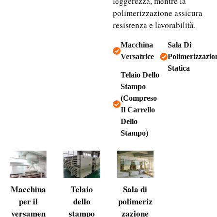
leggerezza, mentre la
polimerizzazione assicura
resistenza e lavorabilità.
Macchina
Sala Di
Versatrice
Polimerizzazio
Statica
Telaio Dello
Stampo
(compreso
Il Carrello
Dello
Stampo)
Macchina
Telaio
Sala di
per il
dello
polimeriz
versamen
stampo
zazione