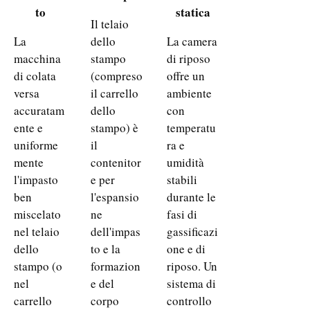
to
statica
Il telaio
La
dello
La camera
macchina
stampo
di riposo
di colata
(compreso
offre un
versa
il carrello
ambiente
accuratam
dello
con
ente e
stampo) è
temperatu
uniforme
il
ra e
mente
contenitor
umidità
l'impasto
e per
stabili
ben
l'espansio
durante le
miscelato
ne
fasi di
nel telaio
dell'impas
gassificazi
dello
to e la
one e di
stampo (o
formazion
riposo. Un
nel
e del
sistema di
carrello
corpo
controllo