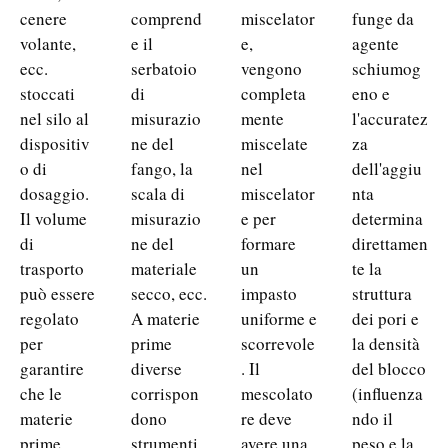
cenere
comprend
miscelator
funge da
volante,
e il
e,
agente
ecc.
serbatoio
vengono
schiumog
stoccati
di
completa
eno e
nel silo al
misurazio
mente
l'accuratez
dispositiv
ne del
miscelate
za
o di
fango, la
nel
dell'aggiu
dosaggio.
scala di
miscelator
nta
Il volume
misurazio
e per
determina
di
ne del
formare
direttamen
trasporto
materiale
un
te la
può essere
secco, ecc.
impasto
struttura
regolato
A materie
uniforme e
dei pori e
per
prime
scorrevole
la densità
garantire
diverse
. Il
del blocco
che le
corrispon
mescolato
(influenza
materie
dono
re deve
ndo il
prime
strumenti
avere una
peso e la