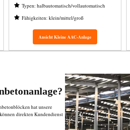
Typen: halbautomatisch/vollautomatisch
Fähigkeiten: klein/mittel/groß
Ansicht Kleine AAC-Anlage
enbetonanlage?
enbetonblöcken hat unsere
 können direkten Kundendienst