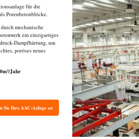
ionsanlage für die
als Porenbetonblöcke.
 durch mechanische
etonwerk ein einzigartiges
druck-Dampfhärtung, um
ichtes, poröses neues
00m³/Jahr
n Sie Ihre AAC-Anlage an