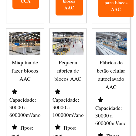
CCA
blocos
para blocos
AAC
AAC
Máquina de
Pequena
Fábrica de
fazer blocos
fábrica de
betão celular
AAC
blocos AAC
autoclavado
AAC
Capacidade:
Capacidade:
30000 a
30000 a
Capacidade:
600000m³/ano
100000m³/ano
30000 a
600000m³/ano
Tipos:
Tipos:
semi-
semi-
Tipos: