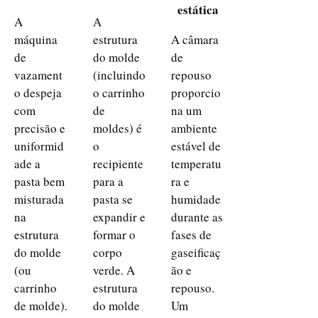
estática
A
A
máquina
estrutura
A câmara
de
do molde
de
vazament
(incluindo
repouso
o despeja
o carrinho
proporcio
com
de
na um
precisão e
moldes) é
ambiente
uniformid
o
estável de
ade a
recipiente
temperatu
pasta bem
para a
ra e
misturada
pasta se
humidade
na
expandir e
durante as
estrutura
formar o
fases de
do molde
corpo
gaseificaç
(ou
verde. A
ão e
carrinho
estrutura
repouso.
de molde).
do molde
Um