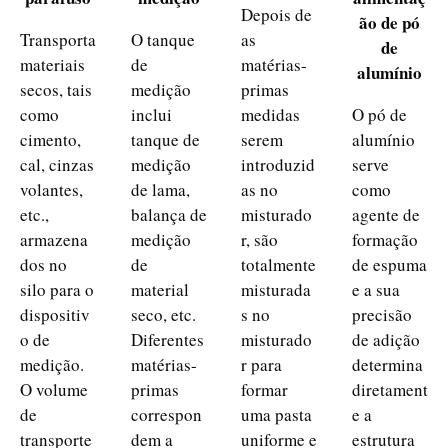
Depois de
ão de pó
Transporta
O tanque
as
de
materiais
de
matérias-
alumínio
secos, tais
medição
primas
como
inclui
medidas
O pó de
cimento,
tanque de
serem
alumínio
cal, cinzas
medição
introduzid
serve
volantes,
de lama,
as no
como
etc.,
balança de
misturado
agente de
armazena
medição
r, são
formação
dos no
de
totalmente
de espuma
silo para o
material
misturada
e a sua
dispositiv
seco, etc.
s no
precisão
o de
Diferentes
misturado
de adição
medição.
matérias-
r para
determina
O volume
primas
formar
diretament
de
correspon
uma pasta
e a
transporte
dem a
uniforme e
estrutura