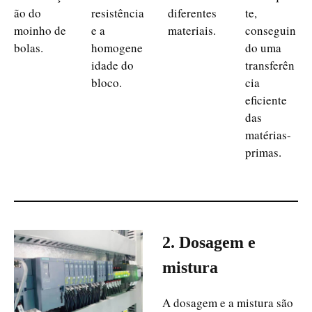
ão do
resistência
diferentes
te,
moinho de
e a
materiais.
conseguin
bolas.
homogene
do uma
idade do
transferên
bloco.
cia
eficiente
das
matérias-
primas.
2. Dosagem e
mistura
A dosagem e a mistura são