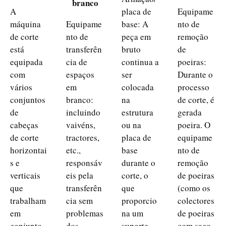
branco
A
placa de
Equipame
máquina
Equipame
base: A
nto de
de corte
nto de
peça em
remoção
está
transferên
bruto
de
equipada
cia de
continua a
poeiras:
com
espaços
ser
Durante o
vários
em
colocada
processo
conjuntos
branco:
na
de corte, é
de
incluindo
estrutura
gerada
cabeças
vaivéns,
ou na
poeira. O
de corte
tractores,
placa de
equipame
horizontai
etc.,
base
nto de
s e
responsáv
durante o
remoção
verticais
eis pela
corte, o
de poeiras
que
transferên
que
(como os
trabalham
cia sem
proporcio
colectores
em
problemas
na um
de poeiras
conjunto
dos
suporte
com saco