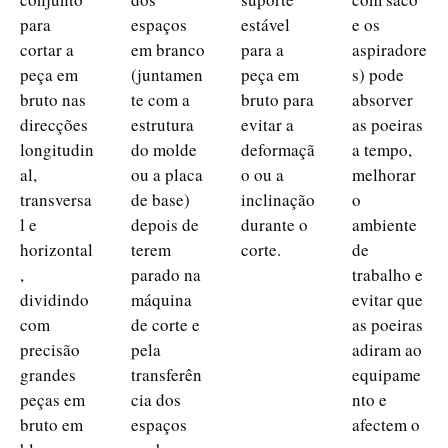
para
espaços
estável
e os
cortar a
em branco
para a
aspiradore
peça em
(juntamen
peça em
s) pode
bruto nas
te com a
bruto para
absorver
direcções
estrutura
evitar a
as poeiras
longitudin
do molde
deformaçã
a tempo,
al,
ou a placa
o ou a
melhorar
transversa
de base)
inclinação
o
l e
depois de
durante o
ambiente
horizontal
terem
corte.
de
,
parado na
trabalho e
dividindo
máquina
evitar que
com
de corte e
as poeiras
precisão
pela
adiram ao
grandes
transferên
equipame
peças em
cia dos
nto e
bruto em
espaços
afectem o