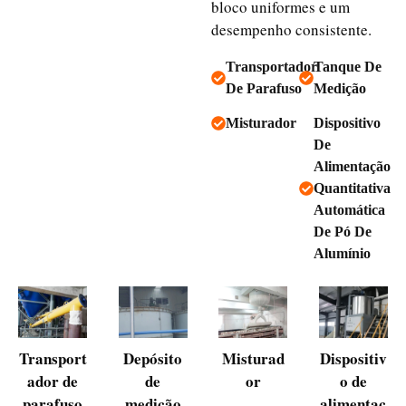
bloco uniformes e um
desempenho consistente.
Transportador
Tanque De
De Parafuso
Medição
Misturador
Dispositivo
De
Alimentação
Quantitativa
Automática
De Pó De
Alumínio
Transport
Depósito
Misturad
Dispositiv
ador de
de
or
o de
parafuso
medição
alimentaç