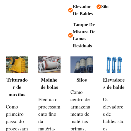
Elevador
Silo
De Baldes
Tanque De
Mistura De
Lamas
Residuais
Triturado
Moinho
Silos
Elevadore
r de
de bolas
s de balde
Como
maxilas
Efectua o
centro de
Os
Como
processam
armazena
elevadore
primeiro
ento fino
mento de
s de
passo do
da
matérias-
baldes são
processam
matéria-
primas,
os