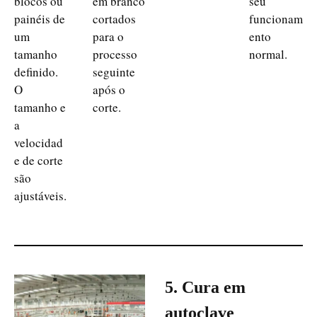
blocos ou
em branco
seu
painéis de
cortados
funcionam
um
para o
ento
tamanho
processo
normal.
definido.
seguinte
O
após o
tamanho e
corte.
a
velocidad
e de corte
são
ajustáveis.
5. Cura em
autoclave