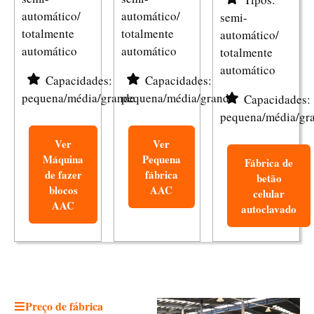
automático/
automático/
semi-
totalmente
totalmente
automático/
automático
automático
totalmente
automático
Capacidades:
Capacidades:
pequena/média/grande
pequena/média/grande
Capacidades:
pequena/média/gr
Ver
Ver
Máquina
Pequena
Fábrica de
de fazer
fábrica
betão
blocos
AAC
celular
AAC
autoclavado
Preço de fábrica