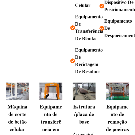
Dispositivo De
Celular
Posicionament
Equipamento
Equipamento
De
De
Transferência
Despoeiramen
De Blanks
Equipamento
De
Reciclagem
De Resíduos
Máquina
Equipame
Estrutura
Equipame
de corte
nto de
/placa de
nto de
de betão
transferê
base
remoção
celular
ncia em
de poeiras
Armação/