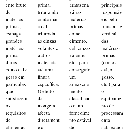
ento bruto
prima,
armazena
principais
de
triturando
várias
responsáv
matérias-
ainda mais
matérias-
eis pelo
primas,
a cal
primas,
transporte
esmaga
triturada,
como
vertical
grandes
as cinzas
cimento,
das
matérias-
volantes e
cal, cinzas
matérias-
primas
outros
volantes,
primas
duras
materiais
etc., para
(como a
como cal e
até uma
conseguir
cal, o
gesso em
finura
um
gesso,
partículas
específica.
armazena
etc.) para
que
O efeito
mento
o
satisfazem
da
classificad
equipame
os
moagem
o e um
nto de
requisitos
afecta
fornecime
processam
de
diretament
nto estável
ento
alimentaç
e a
de
subsequen