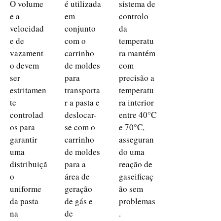
O volume
é utilizada
sistema de
e a
em
controlo
velocidad
conjunto
da
e de
com o
temperatu
vazament
carrinho
ra mantém
o devem
de moldes
com
ser
para
precisão a
estritamen
transporta
temperatu
te
r a pasta e
ra interior
controlad
deslocar-
entre 40°C
os para
se com o
e 70°C,
garantir
carrinho
asseguran
uma
de moldes
do uma
distribuiçã
para a
reação de
o
área de
gaseificaç
uniforme
geração
ão sem
da pasta
de gás e
problemas
na
de
.