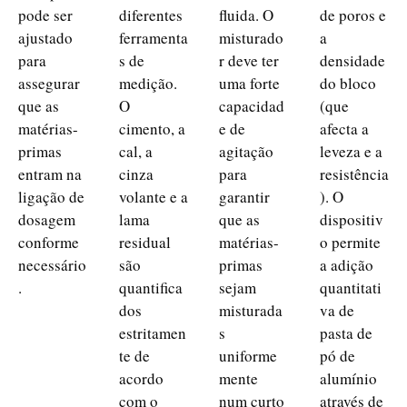
pode ser
diferentes
fluida. O
de poros e
ajustado
ferramenta
misturado
a
para
s de
r deve ter
densidade
assegurar
medição.
uma forte
do bloco
que as
O
capacidad
(que
matérias-
cimento, a
e de
afecta a
primas
cal, a
agitação
leveza e a
entram na
cinza
para
resistência
ligação de
volante e a
garantir
). O
dosagem
lama
que as
dispositiv
conforme
residual
matérias-
o permite
necessário
são
primas
a adição
.
quantifica
sejam
quantitati
dos
misturada
va de
estritamen
s
pasta de
te de
uniforme
pó de
acordo
mente
alumínio
com o
num curto
através de