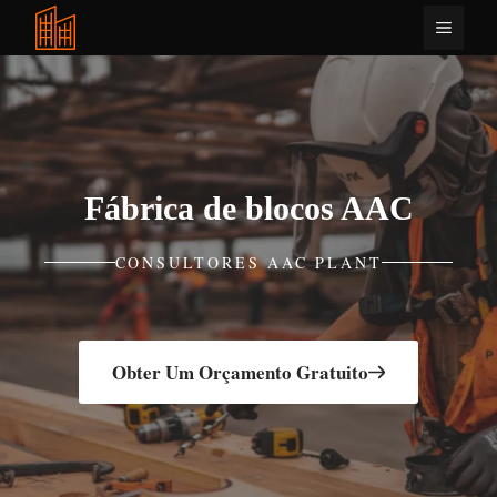
Saltar
Menu
para
o
conteúdo
Fábrica de blocos AAC
CONSULTORES AAC PLANT
Obter Um Orçamento Gratuito