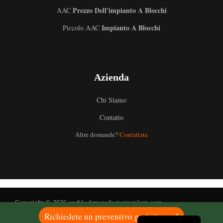
Prezzo Dell'impianto A Blocchi
AAC
Impianto A Blocchi
Piccolo AAC
Uzbek
Azienda
Malay
Indonesian
Chi Siamo
German
Contatto
Portuguese
Altre domande?
Contattate
Russian
Arabic
French
Spanish
Copyright © 2026 aacblockmanufacturingplant.com
English
Richiedete un preventivo gratuito qui!