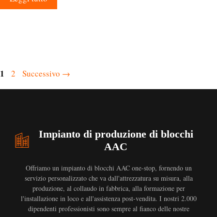
Pagina
1
Pagina
2
Successivo
→
Impianto di produzione di blocchi
AAC
Offriamo un impianto di blocchi AAC one-stop, fornendo un
servizio personalizzato che va dall'attrezzatura su misura, alla
produzione, al collaudo in fabbrica, alla formazione per
l'installazione in loco e all'assistenza post-vendita. I nostri 2.000
dipendenti professionisti sono sempre al fianco delle nostre