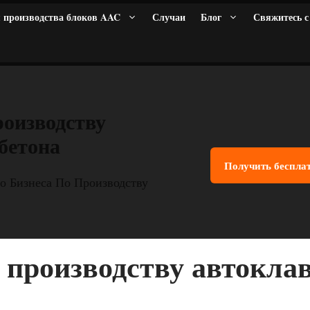
 производства блоков AAC
Случаи
Блог
Свяжитесь с
роизводству
бетона
Получить беспла
о Бизнеса По Производству
 производству автоклав