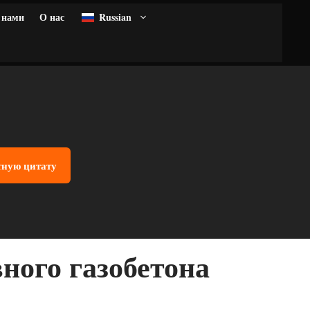
 нами
О нас
Russian
тную цитату
ного газобетона