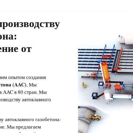
производству
она
:
ние от
тним опытом создания
етона (AAC)
, Мы
в AAC в 80 стран. Мы
изводству автоклавного
у автоклавного газобетона:
ие. Мы предлагаем