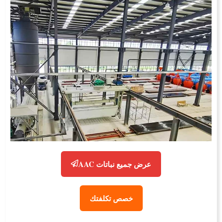
عرض جميع نباتات AAC
خصص تكلفتك