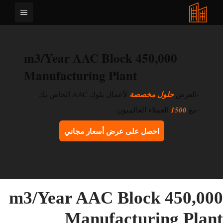
نتقل
القائمة
لى
لمحتوى
450,000 m3/Year AAC Block
Manufacturing Plant
-العرض
حلول مخصصة
لأعمال بلوك AAC الخاص بك
-مع
1500
العملاء العالميون
احصل على عرض أسعار مجاني
450,000 m3/Year AAC Block
Manufacturing Plan