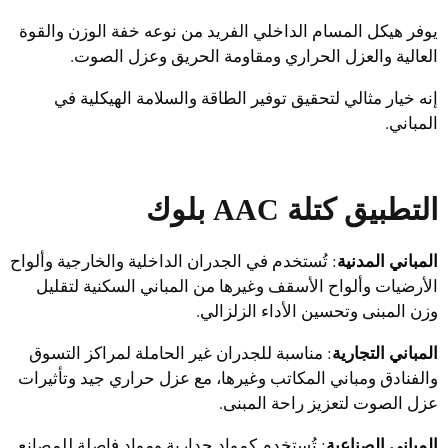
يوفر هيكل المسام الداخلي الفريد من نوعه خفة الوزن والقوة
العالية والعزل الحراري ومقاومة الحريق وعزل الصوت.
إنه خيار مثالي لتحقيق توفير الطاقة والسلامة الهيكلية في
المباني.
التطبيق
كتلة AAC بلوك
Uzbek
المباني المدنية
: تُستخدم في الجدران الداخلية والخارجية وألواح
الأرضيات وألواح الأسقف وغيرها من المباني السكنية لتقليل
Malay
وزن المبنى وتحسين الأداء الزلزالي.
Indonesian
المباني التجارية
Italian
: مناسبة للجدران غير الحاملة لمراكز التسوق
والفنادق ومباني المكاتب وغيرها، مع عزل حراري جيد وتأثيرات
German
عزل الصوت لتعزيز راحة المبنى.
Portuguese
المباني الصناعية
: تُستخدم كمواد جدارية ومواد فاصلة للمصانع