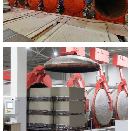
Uzbek
Malay
Indonesian
Italian
German
Portuguese