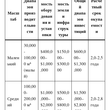
Диапа
Общи
Расче
мость
мость
зон
й
тный
обору
земли
Масш
произ
диапа
срок
дован
и
таб
водит
зон
окупа
ия и
инфра
ельно
инвес
емост
устан
струк
сти
тиций
и
овки
туры
30,000
-
$400,0
$150,0
$600,0
Мален
100,00
00–
00–
00–
2,0-2,5
ький
0 м³
$1,000
$300,0
$1,300
года
(малы
,000
00
,000
й)
100,00
0-
$1,000
$500,0
$1,500
Средн
200,00
,000–
00–
,000–
2,0-2,8
ий
0 м³
$2,000
$800,0
$2,800
года