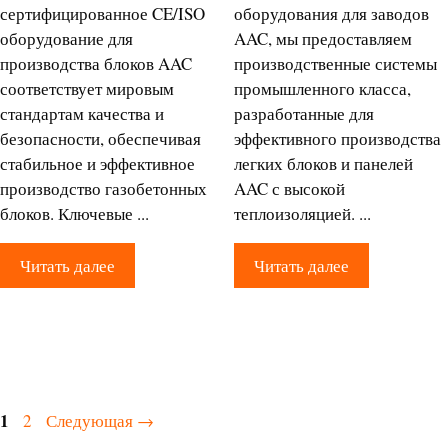
сертифицированное CE/ISO
оборудования для заводов
оборудование для
AAC, мы предоставляем
производства блоков AAC
производственные системы
соответствует мировым
промышленного класса,
стандартам качества и
разработанные для
безопасности, обеспечивая
эффективного производства
стабильное и эффективное
легких блоков и панелей
производство газобетонных
AAC с высокой
блоков. Ключевые ...
теплоизоляцией. ...
Читать далее
Читать далее
Страница
1
Страница
2
Следующая
→