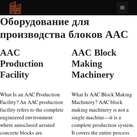
Перейти
Меню
к
содержимому
Оборудование для
производства блоков AAC
AAC
AAC Block
Production
Making
Facility
Machinery
What Is an AAC Production
What Is AAC Block Making
Facility? An AAC production
Machinery? AAC block
facility refers to the complete
making machinery is not a
engineered environment
single machine—it is a
where autoclaved aerated
complete production system.
concrete blocks are
It covers the entire process