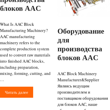
блоков AAC
What Is AAC Block
Оборудование
Manufacturing Machinery?
AAC manufacturing
для
machinery refers to the
производства
complete production system
used to convert raw materials
блоков AAC
into finished AAC blocks,
including preparation,
mixing, forming, cutting, and
AAC Block Machinery
…
Manufacturer&Supplier
Являясь ведущим
производителем и
Читать далее
поставщиком оборудования
для блоков AAC, наше