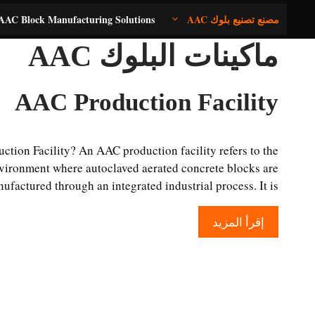
نتقل
مصنع تصنيع بلوك AAC
AAC Block Manufacturing Solutions
لى
لمحتوى
ماكينات البلوك AAC
AAC Production Facility
tion Facility? An AAC production facility refers to the
vironment where autoclaved aerated concrete blocks are
ufactured through an integrated industrial process. It is …
إقرأ المزيد