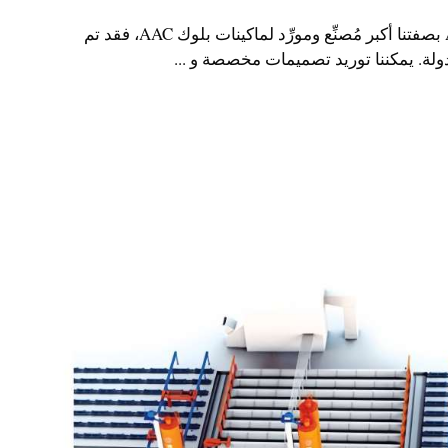
مُصنِّع ومورِّد ماكينات بلوك AAC بصفتنا أكبر مُصنِّع ومورِّد لماكينات بلوك AAC، فقد تم