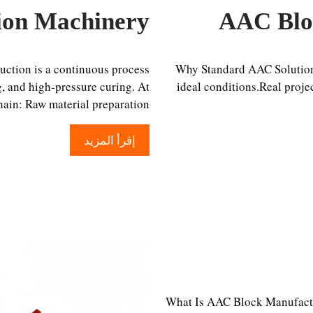
ion Machinery
AAC Blo
ction is a continuous process
Why Standard AAC Solutions
, and high-pressure curing. At
ideal conditions.Real projec
hain: Raw material preparation …
إقرأ المزيد
What Is AAC Block Manufact