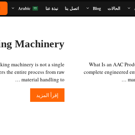
الحالات
Blog
اتصل بنا
نبذة عنا
Arabic
ا
English
French
ng Machinery
Spanish
Italian
ng machinery is not a single
What Is an AAC Produc
Russian
rs the entire process from raw
complete engineered en
material handling to …
man
Portuguese
German
إقرأ المزيد
Indonesian
Malay
Uzbek