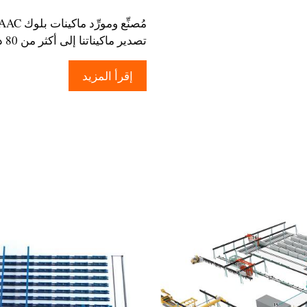
تصدير ماكيناتنا إلى أكثر من 80 دولة. يمكننا توريد تصميمات مخصصة و ...
إقرأ المزيد