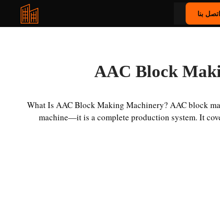
تصل بنا
AAC Block Maki
What Is AAC Block Making Machinery? AAC block maki
machine—it is a complete production system. It cove