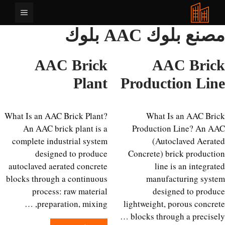
قل
القائمة
حتوى
ع بلوك AAC بلوك
AAC Brick
AAC Bri
Plant
Production Li
What Is an AAC Brick Plant?
What Is an AAC Br
An AAC brick plant is a
Production Line? An 
complete industrial system
(Autoclaved Aera
designed to produce
Concrete) brick product
autoclaved aerated concrete
line is an integra
blocks through a continuous
manufacturing sys
process: raw material
designed to prod
preparation, mixing, …
lightweight, porous concr
blocks through a precisel