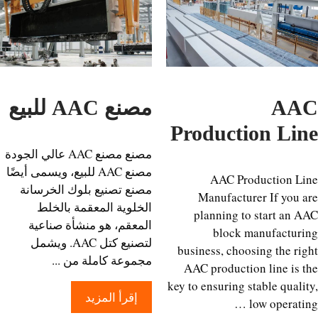
AA
مصنع AAC للبيع
Production Li
مصنع مصنع AAC عالي الجودة
مصنع AAC للبيع، ويسمى أيضًا
AAC Production L
مصنع تصنيع بلوك الخرسانة
Manufacturer If you 
الخلوية المعقمة بالخلط
planning to start an 
المعقم، هو منشأة صناعية
block manufactur
لتصنيع كتل AAC. ويشمل
business, choosing the ri
مجموعة كاملة من ...
AAC production line is 
key to ensuring stable quali
إقرأ المزيد
low operati