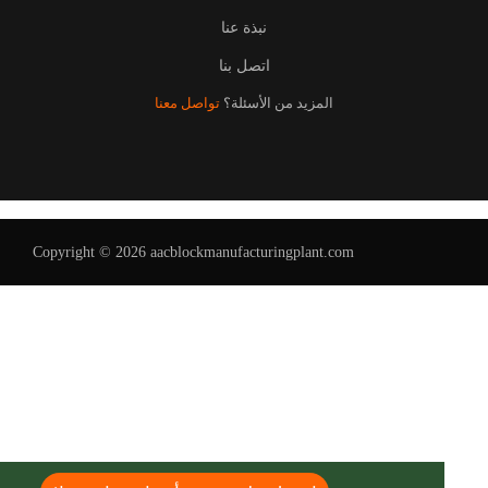
نبذة عنا
اتصل بنا
المزيد من الأسئلة؟
تواصل معنا
Uzbek
Malay
Indonesian
Copyright © 2026 aacblockmanufacturingplant.com
Italian
German
Portuguese
Russian
French
Spanish
English