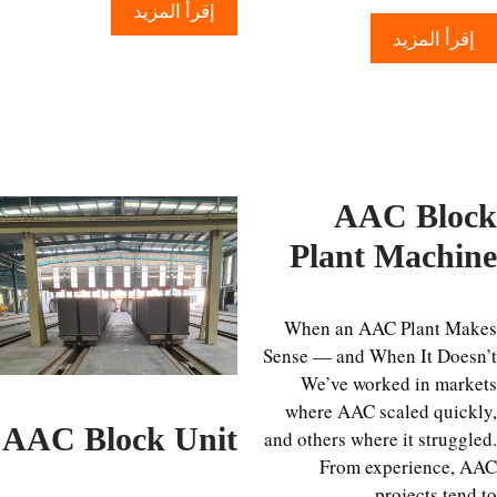
إقرأ المزيد
إقرأ المزيد
AAC Blo
Plant Machi
When an AAC Plant Ma
Sense — and When It Does
We’ve worked in mark
where AAC scaled quick
AAC Block Unit
and others where it struggl
From experience, 
projects tend 