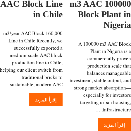
AAC Block Line
100000 m3 AAC
in Chile
Block Plant 
Niger
160,000 m3/year AAC Block
Line in Chile Recently, we
A 100000 m3 AAC Bl
successfully exported a
Plant in Nigeria 
medium-scale AAC block
commercially pro
production line to Chile,
production scale t
helping our client switch from
balances managea
traditional bricks to
investment, stable output, 
sustainable, modern AAC …
strong market absorpti
especially for invest
إقرأ المزيد
targeting urban housi
infrastructur
إقرأ المزيد