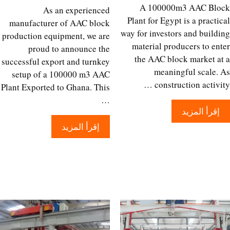
A 100000m3 AAC Bl
As an experienced
Plant for Egypt is a practi
manufacturer of AAC block
way for investors and build
production equipment, we are
material producers to en
proud to announce the
the AAC block market a
successful export and turnkey
meaningful scale.
setup of a 100000 m3 AAC
construction activi
Plant Exported to Ghana. This
…
إقرأ المزيد
إقرأ المزيد