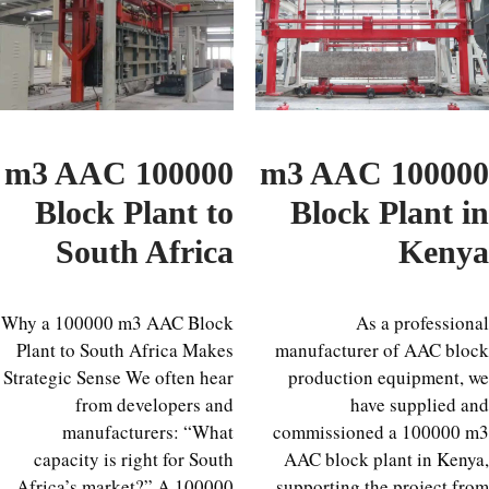
100000 m3 AAC
100000 m3 AAC
Block Plant to
Block Plant 
South Africa
Ken
Why a 100000 m3 AAC Block
As a professio
Plant to South Africa Makes
manufacturer of AAC bl
Strategic Sense We often hear
production equipment,
from developers and
have supplied 
manufacturers: “What
commissioned a 100000
capacity is right for South
AAC block plant in Ken
Africa’s market?” A 100000
supporting the project f