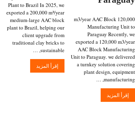
Plant to Brazil In 2025, we
exported a 200,000 m³/year
120,000 m3/year AAC Block
medium-large AAC block
Manufacturing Unit
plant to Brazil, helping our
Paraguay Recently,
client upgrade from
exported a 120,000 m3/y
traditional clay bricks to
AAC Block Manufactur
sustainable, …
Unit to Paraguay. we delive
a turnkey solution cover
إقرأ المزيد
plant design, equipm
manufacturin
إقرأ المزيد