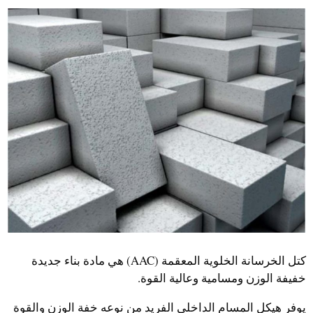
Uzbek
Malay
Indonesian
Italian
كتل الخرسانة الخلوية المعقمة (AAC) هي مادة بناء جديدة
German
خفيفة الوزن ومسامية وعالية القوة.
Portuguese
يوفر هيكل المسام الداخلي الفريد من نوعه خفة الوزن والقوة