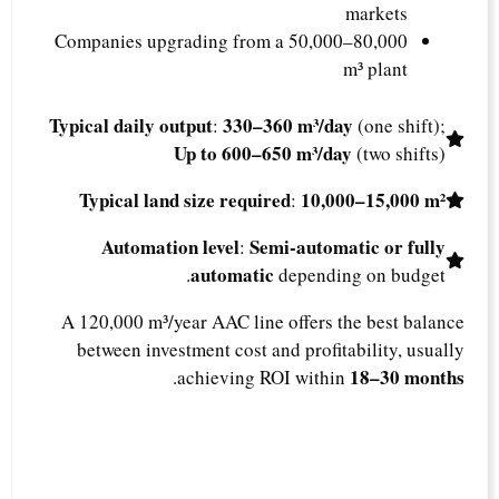
markets
Companies upgrading from a 50,000–80,000
m³ plant
Typical daily output
330–360 m³/day
:
(one shift);
Up to 600–650 m³/day
(two shifts)
Typical land size required
10,000–15,000 m²
:
Automation level
Semi-automatic or fully
:
automatic
depending on budget.
A 120,000 m³/year AAC line offers the best balance
between investment cost and profitability, usually
18–30 months
.
achieving ROI within