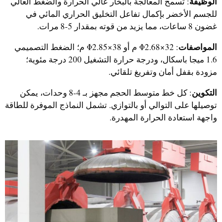
الوظيفة
: تسمح المعالجة بالبخار عالي الحرارة والضغط العالي
للجسم الأخضر بإكمال تفاعل التخليق الحراري المائي في
غضون 8 ساعات، مما يزيد من قوته بمقدار 5-8 مرات.
المواصفات
: Φ2.68×32 م أو Φ2.85×38 م؛ الضغط التصميمي
1.6 ميجا باسكال، ودرجة حرارة التشغيل 200 درجة مئوية؛
مزودة بقفل أمان وتفريغ تلقائي.
التكوين
: كل خط متوسط الحجم مجهز بـ 4-8 وحدات، يمكن
توصيلها على التوالي أو بالتوازي. تشمل النماذج الموفرة للطاقة
واجهة استعادة الحرارة المهدرة.