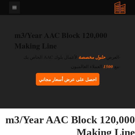
نتقل
القائمة
لى
لمحتوى
120,000 m3/Year AAC Block
Making Line
-العرض
حلول مخصصة
لأعمال بلوك AAC الخاص بك
-مع
1500
العملاء العالميون
احصل على عرض أسعار مجاني
120,000 m3/Year AAC Block
Making Lin