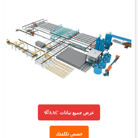
عرض جميع نباتات AAC
خصص تكلفتك