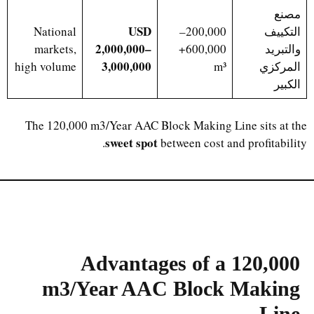
مصنع
USD
التكييف
200,000–
National
2,000,000–
والتبريد
600,000+
markets,
3,000,000
المركزي
m³
high volume
الكبير
The 120,000 m3/Year AAC Block Making Line sits at the
sweet spot
between cost and profitability.
Advantages of a 120,000
m3/Year AAC Block Making
Line