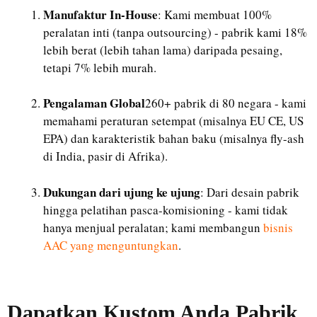
Manufaktur In-House
: Kami membuat 100%
peralatan inti (tanpa outsourcing) - pabrik kami 18%
lebih berat (lebih tahan lama) daripada pesaing,
tetapi 7% lebih murah.
Pengalaman Global
260+ pabrik di 80 negara - kami
memahami peraturan setempat (misalnya EU CE, US
EPA) dan karakteristik bahan baku (misalnya fly-ash
di India, pasir di Afrika).
Uzbek
Dukungan dari ujung ke ujung
: Dari desain pabrik
Malay
hingga pelatihan pasca-komisioning - kami tidak
Italian
hanya menjual peralatan; kami membangun
bisnis
AAC yang menguntungkan
.
German
Portuguese
Russian
Dapatkan Kustom Anda
Pabrik