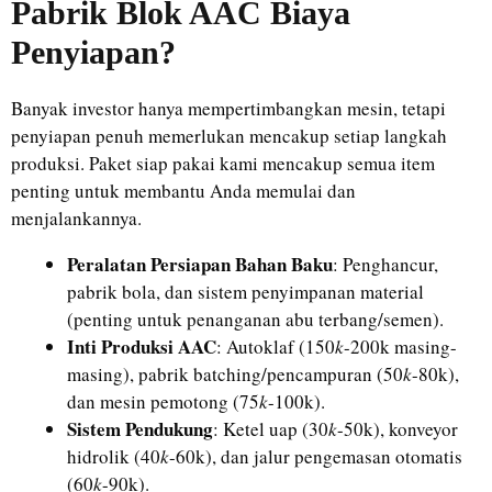
Pabrik Blok AAC
Biaya
Penyiapan?
Banyak investor hanya mempertimbangkan mesin, tetapi
penyiapan penuh memerlukan mencakup setiap langkah
produksi. Paket siap pakai kami mencakup semua item
penting untuk membantu Anda memulai dan
menjalankannya.
Peralatan Persiapan Bahan Baku
: Penghancur,
pabrik bola, dan sistem penyimpanan material
(penting untuk penanganan abu terbang/semen).
Inti Produksi AAC
: Autoklaf (150
k
-200k masing-
masing), pabrik batching/pencampuran (50
k
-80k),
dan mesin pemotong (75
k
-100k).
Sistem Pendukung
: Ketel uap (30
k
-50k), konveyor
hidrolik (40
k
-60k), dan jalur pengemasan otomatis
(60
k
-90k).