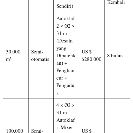
Kembali
Sendiri)
Autoklaf
2 × Ø2 ×
31 m
(Desain
yang
30,000
Semi-
US $
Dipatenk
8 bulan
m³
otomatis
$280.000
an) +
Penghan
cur +
Pengadu
k
4 × Ø2 ×
31 m
Autoklaf
+ Mixer
100,000
Semi-
US $