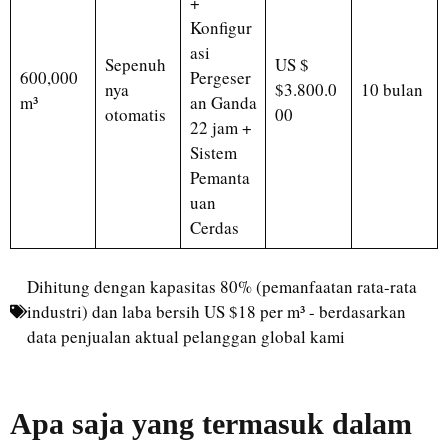
+
Konfigur
asi
Sepenuh
US $
600,000
Pergeser
nya
$3.800.0
10 bulan
m³
an Ganda
otomatis
00
22 jam +
Sistem
Pemanta
uan
Cerdas
Dihitung dengan kapasitas 80% (pemanfaatan rata-rata
industri) dan laba bersih US $18 per m³ - berdasarkan
data penjualan aktual pelanggan global kami
Apa saja yang termasuk dalam