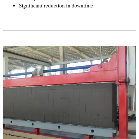
Significant reduction in downtime
Uzbek
Malay
Indonesian
Italian
German
Portuguese