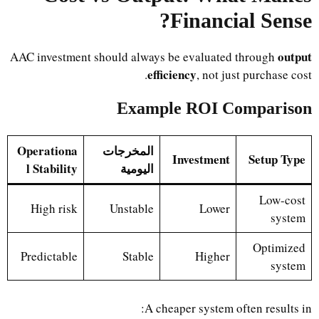
Financial Sense?
output
AAC investment should always be evaluated through
efficiency
, not just purchase cost.
Example ROI Comparison
المخرجات
Operationa
Investment
Setup Type
اليومية
l Stability
Low-cost
High risk
Unstable
Lower
system
Optimized
Predictable
Stable
Higher
system
A cheaper system often results in: