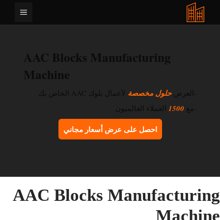
نتقل
القائمة
لى
لمحتوى
AAC Blocks Manufacturing
Machine
-العرض
حلول مخصصة
لأعمال بلوك AAC الخاص بك
-مع
1500
العملاء العالميون
احصل على عرض أسعار مجاني
AAC Blocks Manufacturin
Machin