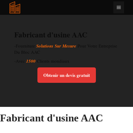
Aller
Menu
au
contenu
Fabricant d'usine AAC
-Fourniture
Solutions Sur Mesure
Pour Votre Entreprise
Du Bloc AAC
-Avec
1500
Clients mondiaux
Obtenir un devis gratuit
Fabricant d'usine AAC