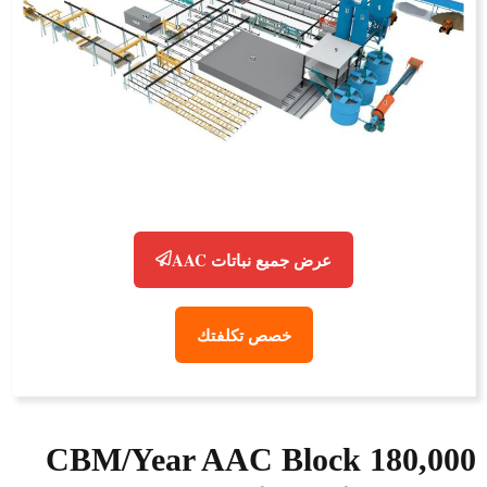
عرض جميع نباتات AAC
خصص تكلفتك
180,000 CBM/Year AAC Block