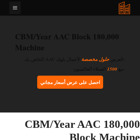
نتقل
القائمة
لى
لمحتوى
180,000 CBM/Year AAC Block
Machine
-العرض
حلول مخصصة
لأعمال بلوك AAC الخاص بك
-مع
1500
العملاء العالميون
احصل على عرض أسعار مجاني
180,000 CBM/Year AAC
Block Machin