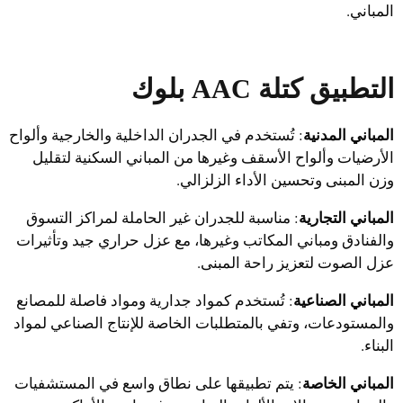
المباني.
التطبيق
كتلة AAC بلوك
المباني المدنية
: تُستخدم في الجدران الداخلية والخارجية وألواح
الأرضيات وألواح الأسقف وغيرها من المباني السكنية لتقليل
وزن المبنى وتحسين الأداء الزلزالي.
المباني التجارية
: مناسبة للجدران غير الحاملة لمراكز التسوق
Uzbek
والفنادق ومباني المكاتب وغيرها، مع عزل حراري جيد وتأثيرات
Malay
عزل الصوت لتعزيز راحة المبنى.
Indonesian
المباني الصناعية
: تُستخدم كمواد جدارية ومواد فاصلة للمصانع
Italian
والمستودعات، وتفي بالمتطلبات الخاصة للإنتاج الصناعي لمواد
البناء.
German
Portuguese
المباني الخاصة
: يتم تطبيقها على نطاق واسع في المستشفيات