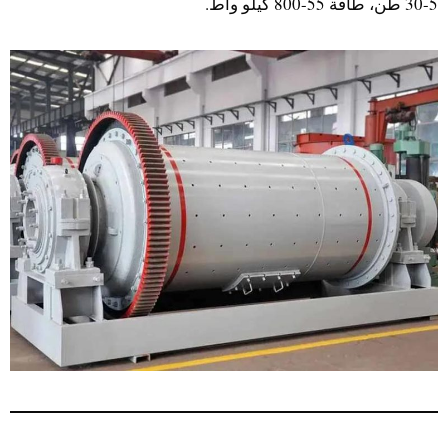
5-30 طن، طاقة 55-800 كيلو واط.