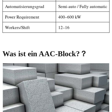
Automatisierungsgrad
Semi-auto / Fully automatic
Power Requirement
400–600 kW
Workers/Shift
12–16
Was ist ein AAC-Block?
？
Uzbek
Malay
Indonesian
Italian
Portuguese
Russian