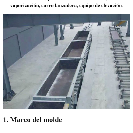
vaporización, carro lanzadera, equipo de elevación
.
Uzbek
Malay
Indonesian
Italian
German
1. Marco del molde
Portuguese