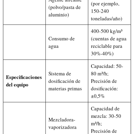
(por ejemplo,
(polvo/pasta de
150-240
aluminio)
toneladas/año)
400-500 kg/m³
Consumo de
(cuentas de agua
agua
reciclable para
30%-40%)
Capacidad: 50-
Sistema de
80 m³/h;
Uzbek
Especificaciones
dosificación de
Precisión de
del equipo
Malay
materias primas
dosificación:
Indonesian
±0,5%
Italian
Capacidad de
German
mezcla: 30-50
Mezcladora-
m³/h;
Portuguese
vaporizadora
Precisión de