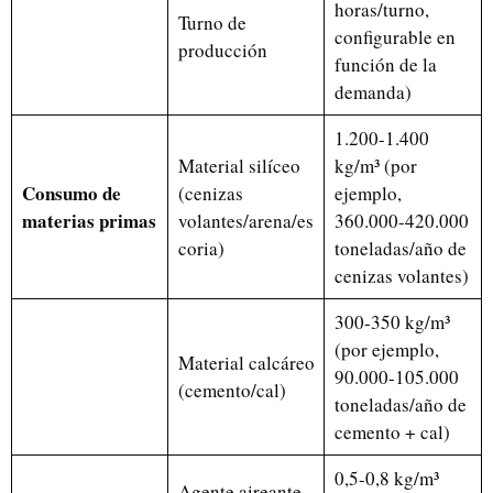
horas/turno,
Turno de
configurable en
producción
función de la
demanda)
1.200-1.400
Material silíceo
kg/m³ (por
Consumo de
(cenizas
ejemplo,
materias primas
volantes/arena/es
360.000-420.000
coria)
toneladas/año de
cenizas volantes)
300-350 kg/m³
(por ejemplo,
Material calcáreo
90.000-105.000
(cemento/cal)
toneladas/año de
cemento + cal)
0,5-0,8 kg/m³
Agente aireante