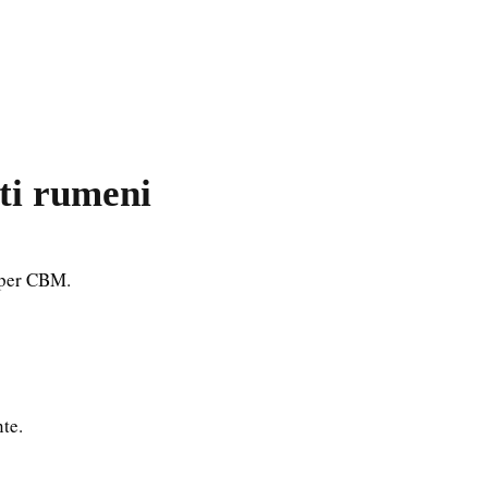
ti rumeni
D per CBM.
nte.