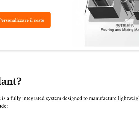
Personalizzare il costo
lant?
t
is a fully integrated system designed to manufacture lightweight
ude: