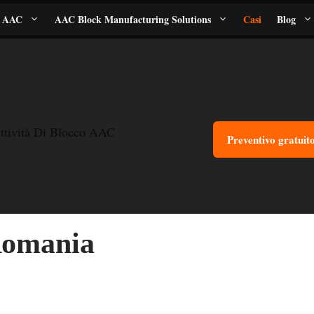
i AAC
AAC Block Manufacturing Solutions
Casi
Blog
ttività Di Blocco AAC
Preventivo gratuit
Romania